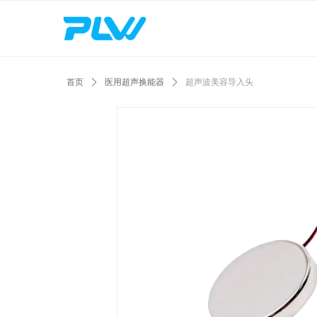
首页
ꄲ
医用超声换能器
ꄲ
超声波美容导入头