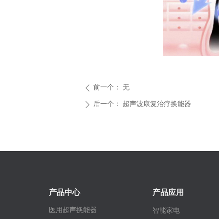
前一个：
无
ꄴ
后一个：
超声波康复治疗换能器
ꄲ
产品中心
产品应用
医用超声换能器
智能家电